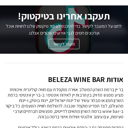
תעקבו אחרינו בטיקטוק!
לחצו על המעבר לקישור כדי להיכנס לעמוד טיקטוק שלנו לחוויות אוכל
ועדכונים חמים לגבי אירועים שקורים אצלנו.
מעבר לקישור
אודות BELEZA WINE BAR
בר יין ברמת השרון המשלב אווירה מוקפדת עם חוויה קולינרית איכותית 
מציע מפגש מדויק בין תרבות יין לאירוח אינטימי. ב-בר יין אינטימי ברמת 
השרון תמצאו מבחר עשיר של יינות ישראליים, יינות בוטיק, ו-יינות 
מהעולם, לצד תפריט מוקפד שנבנה להשלמת חוויית הטעמים. כל ביקור 
ב-wine bar ברמת השרון מתאים לדייטים, מפגשים חברתיים וערבי 
המקום מתמחה גם ב-הפקת אירועים ברמת השרון, כולל אירועים 