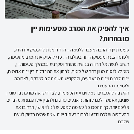
איך להפיק את המרב מטעימות יין
מובחרות?
טעימות יין הן הרבה מעבר ללגימה – הן הזדמנות להעמיק את הידע
ולפתח הבנה מעמיקה יותר בעולם היין. כדי להפיק את המרב מטעימה,
חשוב לגשת אל החוויה בגישה פתוחה וסקרנית. במהלך טעימות יין,
מומלץ לנסות מגוון רחב של סוגים, לבחון את ההבדלים בין יינות אדומים,
יינות לבנים ויינות מבעבעים, ולהקדיש תשומת לב למרקם, לארומה
הקשבה להסברים שמלווים את הטעימות, לצד השוואה מודעת בין סוגי יין
שונים, תאפשר לכם לזהות ניואנסים עדינים ולהבין אילו סגנונות מדברים
אליכם יותר. כך תהפכו כל טעימה למסע של גילוי אישי, תרחיבו את
ההעדפות שלכם ותדעו לבחור בעתיד יינות שמתאימים בדיוק לטעם
שלכם.