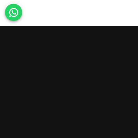
מפת אתר
מידע
קטלוג
קולקציות
בר יין והפקות אירועים ברמת השרון – מקום עם אופי
התפריט שלנו